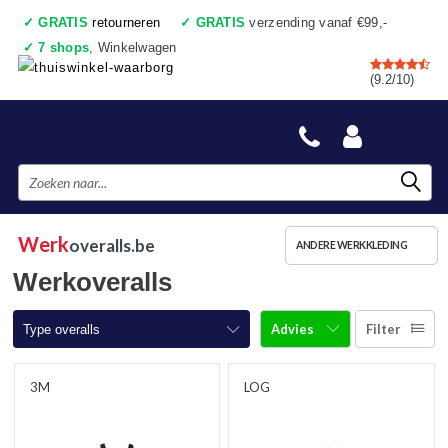
✓
GRATIS
retourneren
✓
GRATIS
verzending vanaf €99,-
✓
7 shops
, Winkelwagen
✓
Voor 17:00 uur besteld, vandaag verzonden
(9.2/10)
✓
Achteraf betalen
✓
Ook een échte winkel
Werk
overalls.be
ANDERE WERKKLEDING
Werkoveralls
Advies
Filter
Type overalls
Overalls
3M
LOG
Overalls met kniestukken