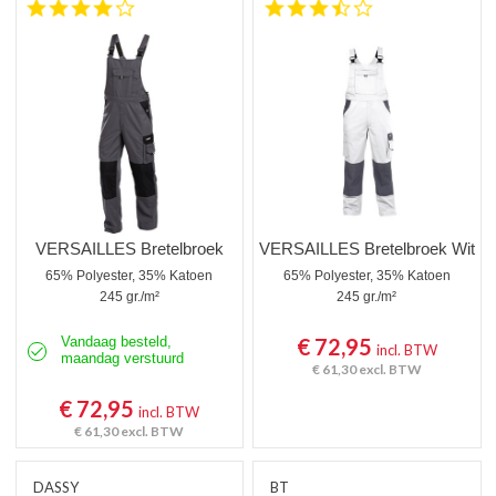
4.0 star rating
3.5 star rating
VERSAILLES Bretelbroek
VERSAILLES Bretelbroek Wit
65% Polyester, 35% Katoen
65% Polyester, 35% Katoen
245 gr./m²
245 gr./m²
Vandaag besteld,
€ 72,95
incl. BTW
maandag verstuurd
€ 61,30
excl. BTW
€ 72,95
incl. BTW
€ 61,30
excl. BTW
DASSY
BT