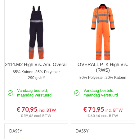
2414.M2 High Vis. Am. Overall
OVERALL P_K High Vis.
(RWS)
65% Katoen, 35% Polyester
80% Polyester, 20% Katoen
290 gr./m²
Vandaag besteld,
Vandaag besteld,
maandag verstuurd
maandag verstuurd
€ 70,95
€ 71,95
incl. BTW
incl. BTW
€ 59,62
excl. BTW
€ 60,46
excl. BTW
DASSY
DASSY