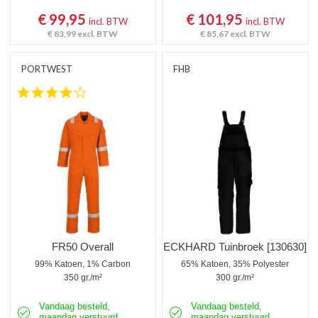
€ 99,95
€ 101,95
incl. BTW
incl. BTW
€ 83,99
excl. BTW
€ 85,67
excl. BTW
PORTWEST
FHB
4.0 star rating
FR50 Overall
ECKHARD Tuinbroek [130630]
99% Katoen, 1% Carbon
65% Katoen, 35% Polyester
350 gr./m²
300 gr./m²
Vandaag besteld,
Vandaag besteld,
maandag verstuurd
maandag verstuurd