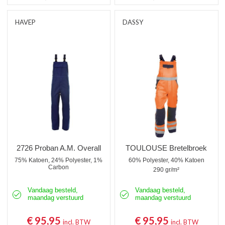
HAVEP
DASSY
2726 Proban A.M. Overall
TOULOUSE Bretelbroek
75% Katoen, 24% Polyester, 1%
60% Polyester, 40% Katoen
Carbon
290 gr/m²
Vandaag besteld,
Vandaag besteld,
maandag verstuurd
maandag verstuurd
€ 95,95
€ 95,95
incl. BTW
incl. BTW