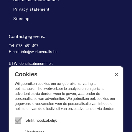
Privacy statement
Sitemap
Contactgegevens:
Tel: 078- 481 497
Email:
info@werkoveralls.be
BTW-identificatienummer:
BE 0721.730.280
×
Cookies
Wij gebruiken cookies om uw gebruikerservaring te
optimaliseren, het webverkeer te analyseren en gerichte
advertenties via derden weer te geven, waaronder de
personalisatie van advertenties. We gebruiken ook cookies om
gegevens te verzamelen voor de personalisatie van inhoud en
Wat we doen
het meten van de effectiviteit van onze advertenties via derden.
Deze webshop is onderdeel van BEVAZET BV. Bevazet levert al
Strikt noodzakelijk
sinds 1983 bedrijfskleding aan grote en kleinere ondernemingen.
We hebben een eigen winkel/showroom in Brandwijk. Onze klanten