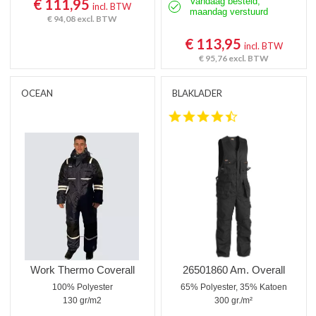
€ 111,95
Vandaag besteld,
incl. BTW
maandag verstuurd
€ 94,08
excl. BTW
€ 113,95
incl. BTW
€ 95,76
excl. BTW
OCEAN
BLAKLADER
4.5 star rating
Work Thermo Coverall
26501860 Am. Overall
100% Polyester
65% Polyester, 35% Katoen
130 gr/m2
300 gr./m²