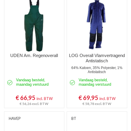
Overalls Vlamvertragend Antist.
Overalls Gevoerd
Kinderoveralls
Tuinbroeken
Tuinbroeken Vlamvertragend Antist.
UDEN Am. Regenoverall
LOG Overall Vlamvertragend
Antistatisch
Kindertuinbroeken
64% Katoen, 35% Polyester, 1%
Antistatisch
Bodybroeken
Vandaag besteld,
Vandaag besteld,
maandag verstuurd
maandag verstuurd
Kniebeschermers
€ 66,95
€ 69,95
incl. BTW
incl. BTW
Regenoveralls
€ 56,26
excl. BTW
€ 58,78
excl. BTW
HAVEP
BT