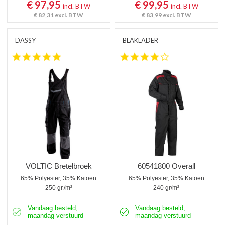
€ 97,95
€ 99,95
incl. BTW
incl. BTW
€ 82,31
excl. BTW
€ 83,99
excl. BTW
DASSY
BLAKLADER
5.0 star rating
4.0 star rating
VOLTIC Bretelbroek
60541800 Overall
65% Polyester, 35% Katoen
65% Polyester, 35% Katoen
250 gr./m²
240 gr/m²
Vandaag besteld,
Vandaag besteld,
maandag verstuurd
maandag verstuurd