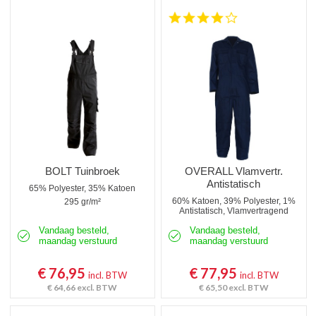
4.0 star rating
BOLT Tuinbroek
OVERALL Vlamvertr.
Antistatisch
65% Polyester, 35% Katoen
60% Katoen, 39% Polyester, 1%
295 gr/m²
Antistatisch, Vlamvertragend
Vandaag besteld,
Vandaag besteld,
maandag verstuurd
maandag verstuurd
€ 76,95
€ 77,95
incl. BTW
incl. BTW
€ 64,66
excl. BTW
€ 65,50
excl. BTW