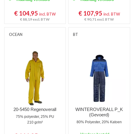
€ 104,95
€ 107,95
incl. BTW
incl. BTW
€ 88,19
excl. BTW
€ 90,71
excl. BTW
OCEAN
BT
20-5450 Regenoverall
WINTEROVERALL P_K
(Gevoerd)
75% polyester, 25% PU
80% Polyester, 20% Katoen
210 gr/m²