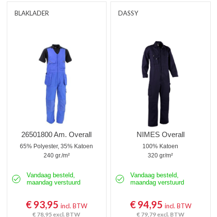
BLAKLADER
DASSY
26501800 Am. Overall
NIMES Overall
65% Polyester, 35% Katoen
100% Katoen
240 gr./m²
320 gr/m²
Vandaag besteld,
Vandaag besteld,
maandag verstuurd
maandag verstuurd
€ 93,95
€ 94,95
incl. BTW
incl. BTW
€ 78,95
excl. BTW
€ 79,79
excl. BTW