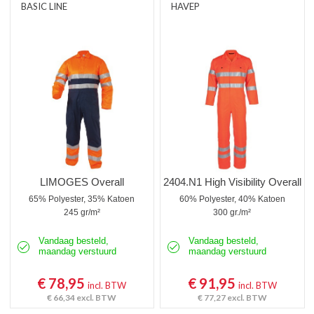
BASIC LINE
HAVEP
LIMOGES Overall
2404.N1 High Visibility Overall
65% Polyester, 35% Katoen
60% Polyester, 40% Katoen
245 gr/m²
300 gr./m²
Vandaag besteld,
Vandaag besteld,
maandag verstuurd
maandag verstuurd
€ 78,95
€ 91,95
incl. BTW
incl. BTW
€ 66,34
excl. BTW
€ 77,27
excl. BTW