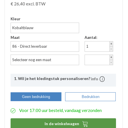
€
26,40
excl. BTW
Kleur
Kobaltblauw
Maat
Aantal:
+
86 - Direct leverbaar
-
+
Selecteer nog een maat
-
1. Wil je het kledingstuk personaliseren?
info
Uitleg
Bij Bevazet kunt u uw bedrijfskleding ook laten
Geen bedrukking
Bedrukken
bedrukken. Middels onderstaande stappen kunt u
eenvoudig aangeven wat uw wensen hierbij zijn. De
Voor 17:00 uur besteld, vandaag verzonden
aangemaakte bedrukkingsprofielen worden
automatisch opgeslagen binnen uw account. Hierdoor
hoeft u bij eventuele nabestellingen niet nogmaals het

In de winkelwagen
proces te doorlopen. De bestelde logo’s kunnen door