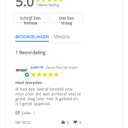
5.0
star
star
1 Beoordeling
rating
rating
Schrijf Een
Stel Een
Review
Vraag
BEOORDELINGEN
VRAGEN
1 Beoordeling
Judith M.
Geverifieerde koper
5.0
star
Heel tevreden
rating
Review
review
Ik had een overal besteld voor
by
stating
mijn zoon die was achteraf veel te
Judith
Heel
groot. Dag later heb ik gebeld en
M.
tevreden
is t gelijk opgelost.
on
'
18
Delen
Share
Sep
Review
09/18/22
0
0
2022
by