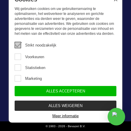
Wij gebruiken cookies om uw gebruikerservaring te
optimaliseren, het webverkeer te analyseren en gerichte
advertenties via derden weer te geven, waaronder de
personalisatie van advertenties. We gebruiken ook cookies om
gegevens te verzamelen voor de personalisatie van inhoud en
Wat we doen
het meten van de effectiviteit van onze advertenties via derden.
Deze webshop is onderdeel van BEVAZET BV. Bevazet levert al
Strikt noodzakelijk
sinds 1983 bedrijfskleding aan grote en kleinere ondernemingen.
We hebben een eigen winkel/showroom in Brandwijk. Onze klanten
Voorkeuren
bieden we kwalitatief goede en sterke bedrijfskleding tegen een
scherpe prijs. Onze service is snel, we zijn voorraadhoudend,
Statistieken
daarnaast leveren we bedrijfskleding op maat, ontworpen door onze
eigen ontwerpster. Neem gerust contact met ons op.
Marketing
ALLES ACCEPTEREN
Nieuwsbrief
ALLES WEIGEREN
Meer informatie
© 1983 - 2026 - Bevazet B.V.