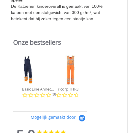
spelen!
De Katoenen kinderoverall is gemaakt van 100%
katoen met een stofgewicht van 300 gr./m², wat
betekent dat hij zeker tegen een stootje kan.
Onze bestsellers
Slideshow
Basic Line Annecy | Tuinbroek
Tricorp THR3001 High Visibility...
Dassy - Versailles | Tuinbroek
0.0 star rating
0.0 star rating
4.0 sta
(0)
(0)
(1)
Mogelijk gemaakt door
5.0
5.0