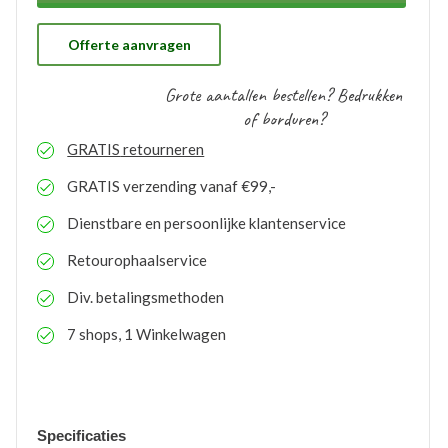
ons gratis op voorraad gehouden worden. Bij eventuele
nabestellingen is uw voorraad bekend en kunt u de
logo’s toepassen op elk gewenste artikel.
Offerte aanvragen
Grote aantallen bestellen? Bedrukken
of borduren?
GRATIS
retourneren
GRATIS
verzending vanaf €99,-
Dienstbare en persoonlijke klantenservice
Retourophaalservice
Div. betalingsmethoden
7 shops, 1 Winkelwagen
Specificaties