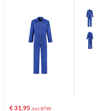
Overalls Gevoerd
Kinderoveralls
Tuinbroeken
Tuinbroeken Vlamvertragend Antist.
Kindertuinbroeken
Bodybroeken
Kniebeschermers
Regenoveralls
€
31,95
incl. BTW