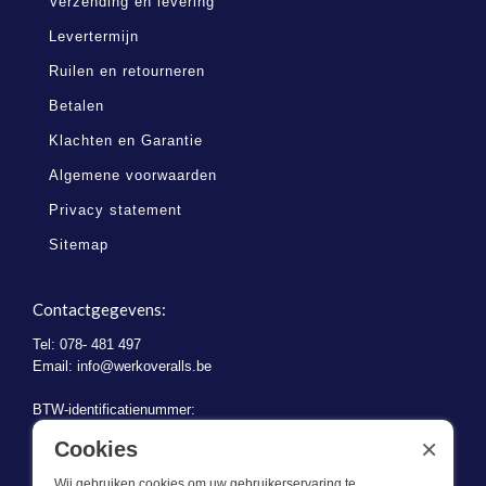
Verzending en levering
Levertermijn
Ruilen en retourneren
Betalen
Klachten en Garantie
Algemene voorwaarden
Privacy statement
Sitemap
Contactgegevens:
Tel: 078- 481 497
Email:
info@werkoveralls.be
BTW-identificatienummer:
BE 0721.730.280
×
Cookies
Wij gebruiken cookies om uw gebruikerservaring te