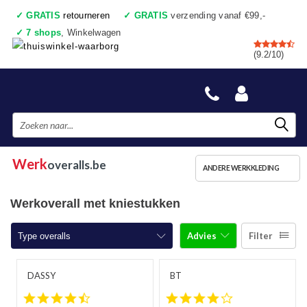
✓
GRATIS
retourneren
✓
GRATIS
verzending vanaf €99,-
✓
7 shops
, Winkelwagen
✓
Voor 17:00 uur besteld, vandaag verzonden
(9.2/10)
✓
Achteraf betalen
✓
Ook een échte winkel
Werk
overalls.be
ANDERE WERKKLEDING
Werkoverall met kniestukken
Advies
Filter
Type overalls
Overalls
DASSY
BT
4.5 star rating
4.0 star rating
Overalls met kniestukken