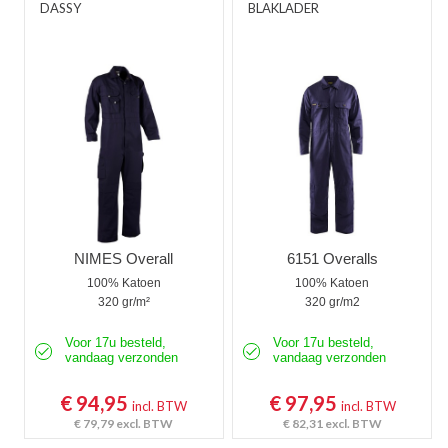
DASSY
BLAKLADER
NIMES Overall
6151 Overalls
100% Katoen
100% Katoen
320 gr/m²
320 gr/m2
Voor 17u besteld,
Voor 17u besteld,
vandaag verzonden
vandaag verzonden
€ 94,95
€ 97,95
incl. BTW
incl. BTW
€ 79,79
excl. BTW
€ 82,31
excl. BTW