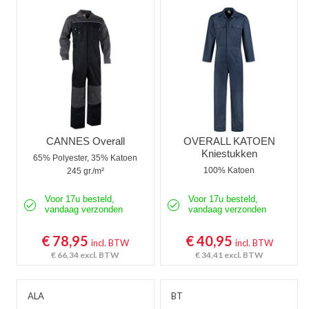
Overalls Vlamvertragend Antist.
Overalls Gevoerd
Kinderoveralls
Tuinbroeken
Tuinbroeken Vlamvertragend Antist.
CANNES Overall
OVERALL KATOEN
Kniestukken
65% Polyester, 35% Katoen
Kindertuinbroeken
100% Katoen
245 gr./m²
Bodybroeken
Voor 17u besteld,
Voor 17u besteld,
vandaag verzonden
vandaag verzonden
Kniebeschermers
€ 78,95
€ 40,95
incl. BTW
incl. BTW
Regenoveralls
€ 66,34
excl. BTW
€ 34,41
excl. BTW
ALA
BT