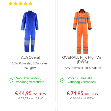
5.0 star rating
ALA Overall
OVERALL P_K High Vis.
(RWS)
65% Polyester, 35% Katoen
80% Polyester, 20% Katoen
245 gr/m²
Voor 17u besteld,
Voor 17u besteld,
vandaag verzonden
vandaag verzonden
€ 44,95
€ 71,95
incl. BTW
incl. BTW
€ 37,77
excl. BTW
€ 60,46
excl. BTW