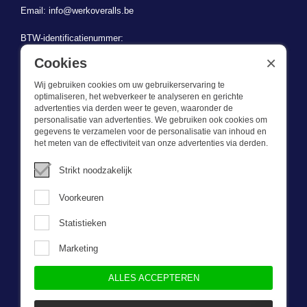
Email:
info@werkoveralls.be
BTW-identificatienummer:
BE 0721.730.280
×
Cookies
Wij gebruiken cookies om uw gebruikerservaring te
optimaliseren, het webverkeer te analyseren en gerichte
advertenties via derden weer te geven, waaronder de
personalisatie van advertenties. We gebruiken ook cookies om
gegevens te verzamelen voor de personalisatie van inhoud en
Wat we doen
het meten van de effectiviteit van onze advertenties via derden.
Deze webshop is onderdeel van BEVAZET BV. Bevazet levert al
Strikt noodzakelijk
sinds 1983 bedrijfskleding aan grote en kleinere ondernemingen.
We hebben een eigen winkel/showroom in Brandwijk. Onze klanten
Voorkeuren
bieden we kwalitatief goede en sterke bedrijfskleding tegen een
scherpe prijs. Onze service is snel, we zijn voorraadhoudend,
Statistieken
daarnaast leveren we bedrijfskleding op maat, ontworpen door onze
eigen ontwerpster. Neem gerust contact met ons op.
Marketing
ALLES ACCEPTEREN
Nieuwsbrief