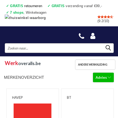
✓
GRATIS
retourneren
✓
GRATIS
verzending vanaf €99,-
✓
7 shops
, Winkelwagen
✓
Voor 17:00 uur besteld, vandaag verzonden
(9.2/10)
✓
Achteraf betalen
✓
Ook een échte winkel
Werk
overalls.be
ANDERE WERKKLEDING
MERKENOVERZICHT
Advies
HAVEP
BT