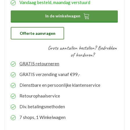
Vandaag besteld, maandag verstuurd
aangemaakte bedrukkingsprofielen worden
automatisch opgeslagen binnen uw account. Hierdoor
hoeft u bij eventuele nabestellingen niet nogmaals het

In de winkelwagen
proces te doorlopen. De bestelde logo’s kunnen door
ons gratis op voorraad gehouden worden. Bij eventuele
nabestellingen is uw voorraad bekend en kunt u de
logo’s toepassen op elk gewenste artikel.
Offerte aanvragen
Grote aantallen bestellen? Bedrukken
of borduren?
GRATIS
retourneren
GRATIS
verzending vanaf €99,-
Dienstbare en persoonlijke klantenservice
Retourophaalservice
Div. betalingsmethoden
7 shops, 1 Winkelwagen