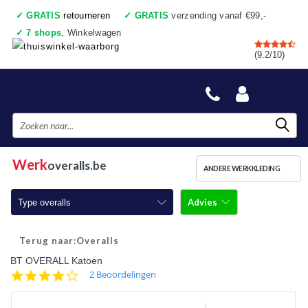
✓
GRATIS
retourneren
✓
GRATIS
verzending vanaf €99,-
✓
7 shops
, Winkelwagen
✓
Voor 17:00 uur besteld, vandaag verzonden
(9.2/10)
✓
Achteraf betalen
✓
Ook een échte winkel
Werk
overalls.be
ANDERE WERKKLEDING
Advies
Type overalls
Overalls
Overalls
BT OVERALL Katoen
Overalls met kniestukken
4.0
2 Beoordelingen
star
Overalls Vlamvertragend Antist.
rating