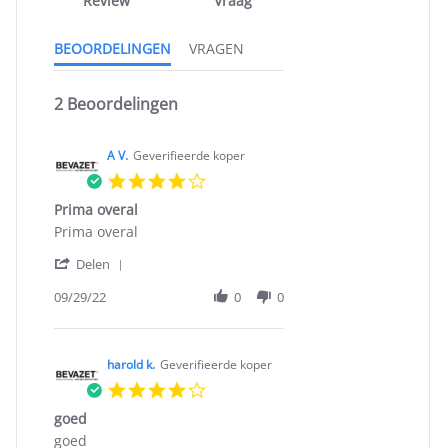
Review
Vraag
BEOORDELINGEN
VRAGEN
2 Beoordelingen
A V.
Geverifieerde koper
4.0
star
Prima overal
rating
Review
review
Prima overal
by
stating
'
A
Prima
Delen
Share
V.
overal
Review
09/29/22
0
0
on
by
29
A
Sep
V.
2022
on
harold k.
Geverifieerde koper
29
4.0
Sep
star
2022
goed
rating
Review
review
goed