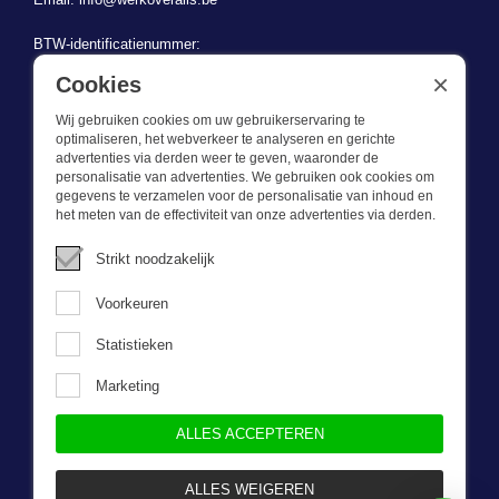
BTW-identificatienummer:
BE 0721.730.280
×
Cookies
Wij gebruiken cookies om uw gebruikerservaring te
optimaliseren, het webverkeer te analyseren en gerichte
advertenties via derden weer te geven, waaronder de
personalisatie van advertenties. We gebruiken ook cookies om
gegevens te verzamelen voor de personalisatie van inhoud en
Wat we doen
het meten van de effectiviteit van onze advertenties via derden.
Deze webshop is onderdeel van BEVAZET BV. Bevazet levert al
Strikt noodzakelijk
sinds 1983 bedrijfskleding aan grote en kleinere ondernemingen.
We hebben een eigen winkel/showroom in Brandwijk. Onze klanten
Voorkeuren
bieden we kwalitatief goede en sterke bedrijfskleding tegen een
scherpe prijs. Onze service is snel, we zijn voorraadhoudend,
Statistieken
daarnaast leveren we bedrijfskleding op maat, ontworpen door onze
eigen ontwerpster. Neem gerust contact met ons op.
Marketing
ALLES ACCEPTEREN
Nieuwsbrief
ALLES WEIGEREN