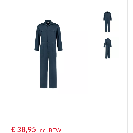
Overalls Gevoerd
Kinderoveralls
Tuinbroeken
Tuinbroeken Vlamvertragend Antist.
Kindertuinbroeken
Bodybroeken
Kniebeschermers
Regenoveralls
€
38,95
incl. BTW