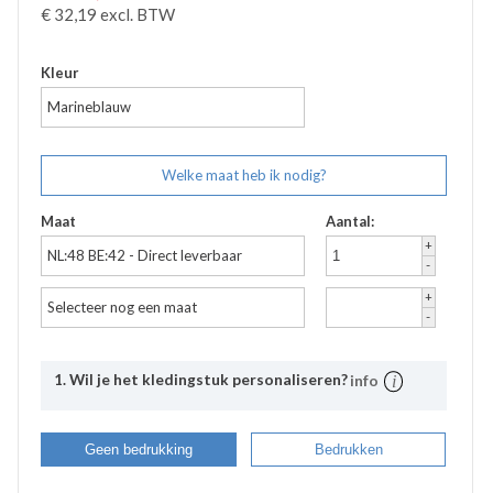
€
32,19
excl. BTW
Kleur
Marineblauw
Welke maat heb ik nodig?
Maat
Aantal:
+
NL:48 BE:42 - Direct leverbaar
-
+
Selecteer nog een maat
-
1. Wil je het kledingstuk personaliseren?
info
Uitleg
Bij Bevazet kunt u uw bedrijfskleding ook laten
Geen bedrukking
Bedrukken
bedrukken. Middels onderstaande stappen kunt u
eenvoudig aangeven wat uw wensen hierbij zijn. De