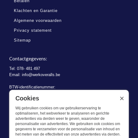
Betalen
Klachten en Garantie
Algemene voorwaarden
Privacy statement
Sitemap
Contactgegevens:
Tel: 078- 481 497
Email:
info@werkoveralls.be
BTW-identificatienummer:
BE 0721.730.280
×
Cookies
Wij gebruiken cookies om uw gebruikerservaring te
optimaliseren, het webverkeer te analyseren en gerichte
advertenties via derden weer te geven, waaronder de
personalisatie van advertenties. We gebruiken ook cookies om
gegevens te verzamelen voor de personalisatie van inhoud en
Wat we doen
het meten van de effectiviteit van onze advertenties via derden.