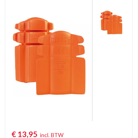
Overalls Gevoerd
Kinderoveralls
Tuinbroeken
Tuinbroeken Vlamvertragend Antist.
Kindertuinbroeken
Bodybroeken
Kniebeschermers
Regenoveralls
€
13,95
incl. BTW