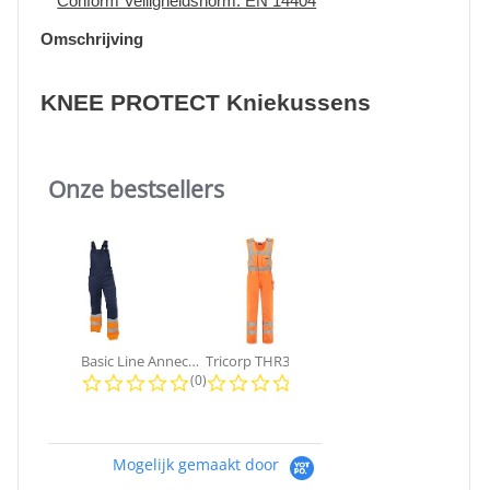
Conform Veiligheidsnorm: EN 14404
Omschrijving
KNEE PROTECT Kniekussens
Onze bestsellers
Slideshow
Basic Line Annecy | Tuinbroek
Tricorp THR3001 High Visibility...
Dassy - Versailles | Tuinbroek
0.0 star rating
0.0 star rating
4.0 sta
(0)
(0)
(1)
Mogelijk gemaakt door