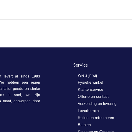
Review
on
kun
by
1
je
Koos
Nov
niet
M.
2021
on
1
Nov
2021
Service
Wie zijn wij
 levert al sinds 1983
Fysieke winkel
. We hebben een eigen
litatief goede en sterke
Klantenservice
vice is snel, we zijn
Offerte en contact
op maat, ontworpen door
Verzending en levering
Levertermijn
Ruilen en retourneren
Betalen
Klachten en Garantie