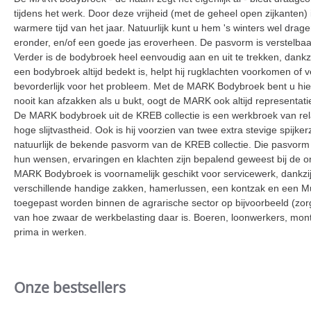
tijdens het werk. Door deze vrijheid (met de geheel open zijkanten)
warmere tijd van het jaar. Natuurlijk kunt u hem 's winters wel dra
eronder, en/of een goede jas eroverheen. De pasvorm is verstelbaar
Verder is de bodybroek heel eenvoudig aan en uit te trekken, dankz
een bodybroek altijd bedekt is, helpt hij rugklachten voorkomen of v
bevorderlijk voor het probleem. Met de MARK Bodybroek bent u h
nooit kan afzakken als u bukt, oogt de MARK ook altijd representatie
De MARK bodybroek uit de KREB collectie is een werkbroek van rela
hoge slijtvastheid. Ook is hij voorzien van twee extra stevige spij
natuurlijk de bekende pasvorm van de KREB collectie. Die pasvorm 
hun wensen, ervaringen en klachten zijn bepalend geweest bij de o
MARK Bodybroek is voornamelijk geschikt voor servicewerk, dankzij 
verschillende handige zakken, hamerlussen, een kontzak en een M
toegepast worden binnen de agrarische sector op bijvoorbeeld (zorg
van hoe zwaar de werkbelasting daar is. Boeren, loonwerkers, mon
prima in werken.
Onze bestsellers
Slideshow