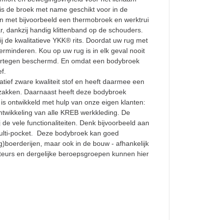
 is de broek met name geschikt voor in de
gen met bijvoorbeeld een thermobroek en werktrui
, dankzij handig klittenband op de schouders.
ij de kwalitatieve YKK® rits. Doordat uw rug met
erminderen. Kou op uw rug is in elk geval nooit
iertegen beschermd. En omdat een bodybroek
f.
tief zware kwaliteit stof en heeft daarmee een
kerzakken. Daarnaast heeft deze bodybroek
is ontwikkeld met hulp van onze eigen klanten:
ntwikkeling van alle KREB werkkleding. De
de vele functionaliteiten. Denk bijvoorbeeld aan
ulti-pocket. Deze bodybroek kan goed
)boerderijen, maar ook in de bouw - afhankelijk
teurs en dergelijke beroepsgroepen kunnen hier