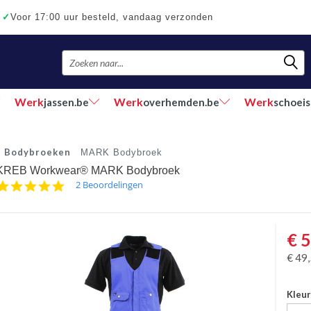
✓
Voor 17:00 uur besteld, vandaag verzonden
Werk
Werk
Werk
jassen.be
overhemden.be
schoeis
Bodybroeken
MARK Bodybroek
KREB Workwear® MARK Bodybroek
5.0
2 Beoordelingen
star
rating
€
5
€
49
Kleu