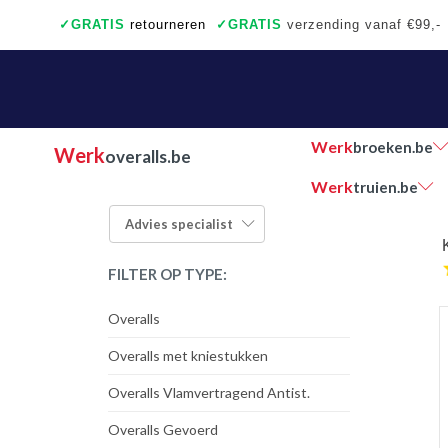
✓
GRATIS
retourneren
✓
GRATIS
verzending vanaf €99,-
✓
Ook een échte winkel
✓
Achteraf betalen
Werk
broeken.be
Werk
overalls.be
Werk
truien.be
Advies
specialist
FILTER OP TYPE:
Overalls
Overalls met kniestukken
Overalls Vlamvertragend Antist.
Overalls Gevoerd