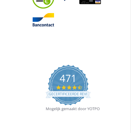
471
4.4
star
GECERTIFICEERDE REVIEWS
rating
Mogelijk gemaakt door YOTPO