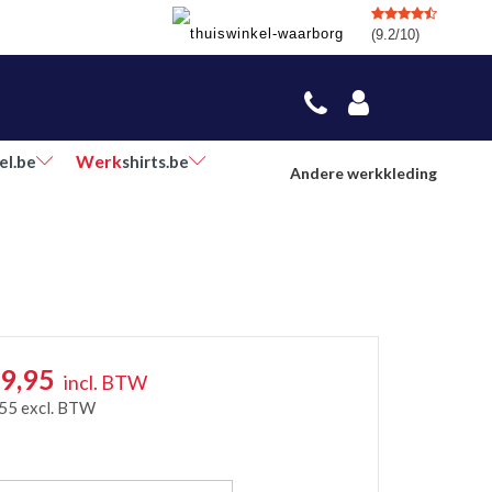
(9.2/10)
Werk
el.be
shirts.be
Andere werkkleding
9,95
incl. BTW
,55
excl. BTW
r