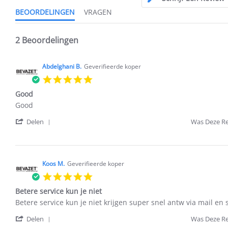
BEOORDELINGEN
VRAGEN
2 Beoordelingen
Abdelghani B.
Geverifieerde koper
5.0
star
Good
rating
Review
review
Good
by
stating
'
Abdelghani
Good
Delen
Was Deze Re
Share
B.
Review
on
by
30
Abdelghani
Jul
Koos M.
B.
Geverifieerde koper
2023
on
5.0
30
star
Jul
Betere service kun je niet
rating
2023
Review
review
Betere service kun je niet krijgen super snel antw via mail en 
by
stating
'
Koos
Betere
Delen
Was Deze Re
Share
M.
service