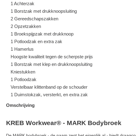
1 Achterzak
1 Borstzak met drukknoopsluiting
2 Gereedschapszakken
2 Opzetzakken
1 Broekspijpzak met drukknoop
1 Potloodzak en extra zak
1 Hamerlus
Hoogste kwaliteit tegen de scherpste prijs
1 Borstzak met klep en drukknoopsluiting
Kniestukken
1 Potloodzak
Verstelbaar klittenband op de schouder
1 Duimstokzak, versterkt, en extra zak
Omschrijving
KREB Workwear® - MARK Bodybroek
De MARK bodybroek - de naam zegt het eigenlijk al - biedt draagco