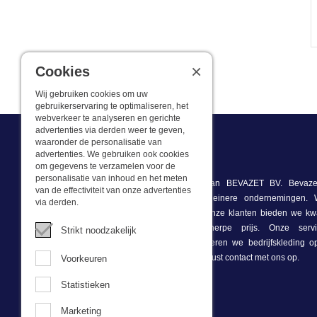
×
Cookies
Wij gebruiken cookies om uw
gebruikerservaring te optimaliseren, het
webverkeer te analyseren en gerichte
advertenties via derden weer te geven,
waaronder de personalisatie van
advertenties. We gebruiken ook cookies
Wat we doen
om gegevens te verzamelen voor de
personalisatie van inhoud en het meten
Deze webshop is onderdeel van BEVAZET BV. Bevazet
van de effectiviteit van onze advertenties
bedrijfskleding aan grote en kleinere ondernemingen
via derden.
winkel/showroom in Brandwijk. Onze klanten bieden we kwa
bedrijfskleding tegen een scherpe prijs. Onze ser
Strikt noodzakelijk
voorraadhoudend, daarnaast leveren we bedrijfskleding 
onze eigen ontwerpster. Neem gerust contact met ons op.
Voorkeuren
Statistieken
Nieuwsbrief
Marketing