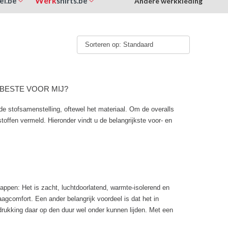
Werk
el.be
shirts.be
Andere werkkleding
Sorteren op: Standaard
 BESTE VOOR MIJ?
de stofsamenstelling, oftewel het materiaal. Om de overalls
toffen vermeld. Hieronder vindt u de belangrijkste voor- en
happen: Het is zacht, luchtdoorlatend, warmte-isolerend en
gcomfort. Een ander belangrijk voordeel is dat het in
rukking daar op den duur wel onder kunnen lijden. Met een