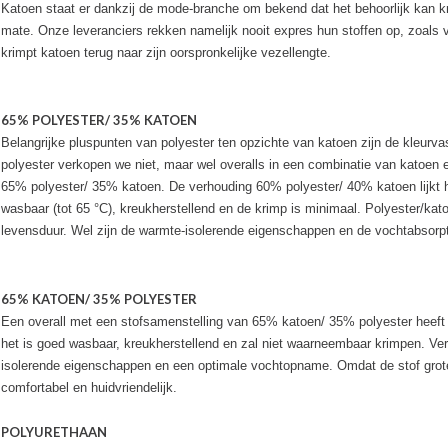
Katoen staat er dankzij de mode-branche om bekend dat het behoorlijk kan kri
mate. Onze leveranciers rekken namelijk nooit expres hun stoffen op, zoals
krimpt katoen terug naar zijn oorspronkelijke vezellengte.
65% POLYESTER/ 35% KATOEN
Belangrijke pluspunten van polyester ten opzichte van katoen zijn de kleurvas
polyester verkopen we niet, maar wel overalls in een combinatie van katoen e
65% polyester/ 35% katoen. De verhouding 60% polyester/ 40% katoen lijkt hi
wasbaar (tot 65 °C), kreukherstellend en de krimp is minimaal. Polyester/katoe
levensduur. Wel zijn de warmte-isolerende eigenschappen en de vochtabsorpti
65% KATOEN/ 35% POLYESTER
Een overall met een stofsamenstelling van 65% katoen/ 35% polyester heeft a
het is goed wasbaar, kreukherstellend en zal niet waarneembaar krimpen. Verd
isolerende eigenschappen en een optimale vochtopname. Omdat de stof grote
comfortabel en huidvriendelijk.
POLYURETHAAN