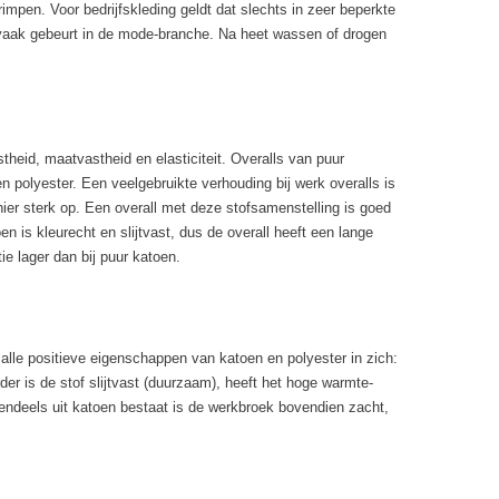
mpen. Voor bedrijfskleding geldt dat slechts in zeer beperkte
 vaak gebeurt in de mode-branche. Na heet wassen of drogen
theid, maatvastheid en elasticiteit. Overalls van puur
n polyester. Een veelgebruikte verhouding bij werk overalls is
er sterk op. Een overall met deze stofsamenstelling is goed
n is kleurecht en slijtvast, dus de overall heeft een lange
e lager dan bij puur katoen.
lle positieve eigenschappen van katoen en polyester in zich:
er is de stof slijtvast (duurzaam), heeft het hoge warmte-
ndeels uit katoen bestaat is de werkbroek bovendien zacht,