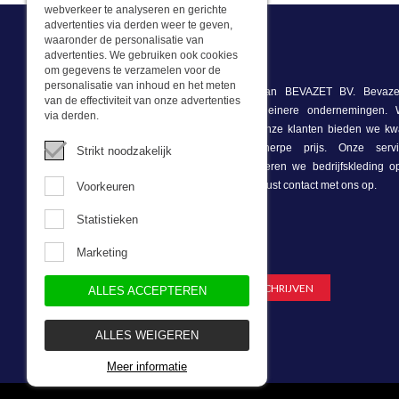
webverkeer te analyseren en gerichte
advertenties via derden weer te geven,
waaronder de personalisatie van
advertenties. We gebruiken ook cookies
Wat we doen
om gegevens te verzamelen voor de
personalisatie van inhoud en het meten
Deze webshop is onderdeel van BEVAZET BV. Bevazet
van de effectiviteit van onze advertenties
bedrijfskleding aan grote en kleinere ondernemingen
via derden.
winkel/showroom in Brandwijk. Onze klanten bieden we kwa
bedrijfskleding tegen een scherpe prijs. Onze ser
Strikt noodzakelijk
voorraadhoudend, daarnaast leveren we bedrijfskleding 
onze eigen ontwerpster. Neem gerust contact met ons op.
Voorkeuren
Statistieken
Nieuwsbrief
Marketing
ALLES ACCEPTEREN
ALLES WEIGEREN
Meer informatie