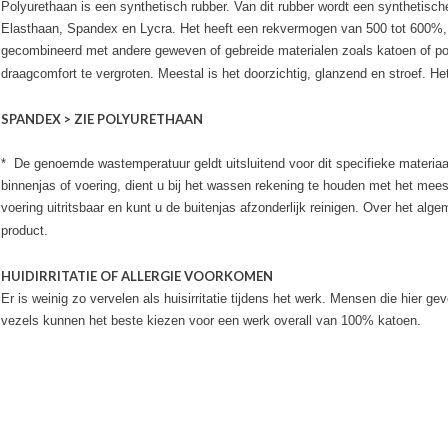
Polyurethaan is een synthetisch rubber. Van dit rubber wordt een synthetisc
Elasthaan, Spandex en Lycra. Het heeft een rekvermogen van 500 tot 600%, he
gecombineerd met andere geweven of gebreide materialen zoals katoen of pol
draagcomfort te vergroten. Meestal is het doorzichtig, glanzend en stroef. H
SPANDEX > ZIE POLYURETHAAN
* De genoemde wastemperatuur geldt uitsluitend voor dit specifieke materiaal
binnenjas of voering, dient u bij het wassen rekening te houden met het mee
voering uitritsbaar en kunt u de buitenjas afzonderlijk reinigen. Over het al
product.
HUIDIRRITATIE OF ALLERGIE VOORKOMEN
Er is weinig zo vervelen als huisirritatie tijdens het werk. Mensen die hier ge
vezels kunnen het beste kiezen voor een werk overall van 100% katoen.