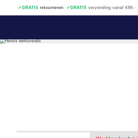
✓
GRATIS
retourneren
✓
GRATIS
verzending vanaf €99,-
✓
Ook een échte winkel
✓
Achteraf betalen