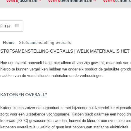
Werk
Werk
Werk
jassen.be
overhemden.be
schoeis
Filter
Home
Stofsamenstelling overalls
STOFSAMENSTELLING OVERALLS | WELK MATERIAAL IS HET
Hoe een overall aanvoelt hangt niet alleen af van zijn gewicht, maar ook van 
hierop te kunnen vergelijken hebben we onder elk product de gebruikte gronds
nadelen van de verschillende materialen en de verhoudingen:
KATOENEN OVERALL?
Katoen is een zuiver natuurproduct is met bijzonder huidvriendelijke eigensc
zorgt voor een uitstekende vochtopname. Katoen biedt daarmee een hoog draa
kookwas (90 °C) gewassen kan worden, hoewel de kleur of een eventuele bed
katoenen overall zult u weinig of geen last hebben van statische elektriciteit.