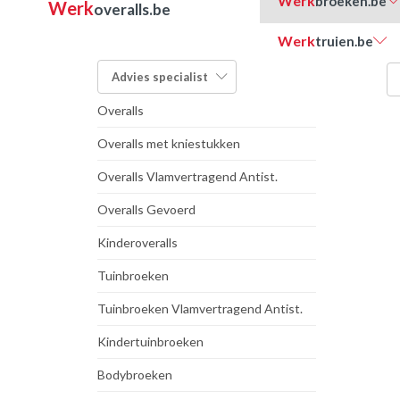
Werk
broeken.be
Werk
overalls.be
Werk
truien.be
FILTER OP TYPE:
Advies
specialist
Overalls
Overalls met kniestukken
Overalls Vlamvertragend Antist.
Overalls Gevoerd
Kinderoveralls
Tuinbroeken
Tuinbroeken Vlamvertragend Antist.
Kindertuinbroeken
Bodybroeken