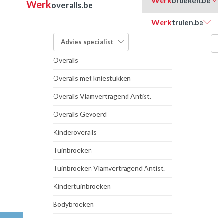
Werk
broeken.be
Werk
overalls.be
Werk
truien.be
FILTER OP TYPE:
Advies
specialist
Overalls
Overalls met kniestukken
Overalls Vlamvertragend Antist.
Overalls Gevoerd
Kinderoveralls
Tuinbroeken
Tuinbroeken Vlamvertragend Antist.
Kindertuinbroeken
Bodybroeken