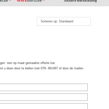
Werk
el.be
shirts.be
Andere werkkleding
Sorteren op: Standaard
dagen een op maat gemaakte offerte toe.
unt u doen door te bellen met 078- 481497 of door de mailen