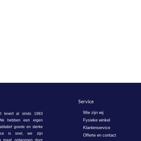
Service
Wie zijn wij
 levert al sinds 1983
Fysieke winkel
. We hebben een eigen
litatief goede en sterke
Klantenservice
vice is snel, we zijn
Offerte en contact
op maat, ontworpen door