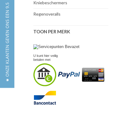
Kniebeschermers
★ ONZE KLANTEN GEVEN ONS EEN 9,5
Regenoveralls
TOON PER MERK
U kunt hier veilig
betalen met