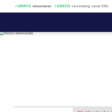
✓
GRATIS
retourneren
✓
GRATIS
verzending vanaf €99,-
✓
Ook een échte winkel
✓
Achteraf betalen