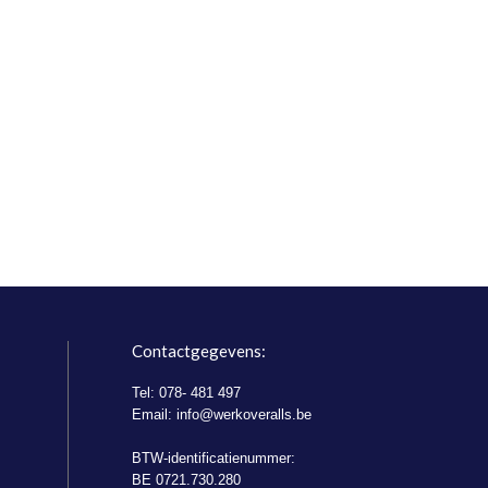
Contactgegevens:
Tel: 078- 481 497
Email:
info@werkoveralls.be
BTW-identificatienummer:
BE 0721.730.280