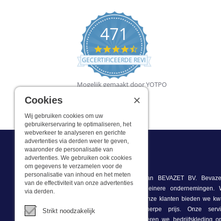
471
4.4
star
GECERTIFICEERDE REVIEWS
rating
Mogelijk gemaakt door YOTPO
×
Cookies
Wij gebruiken cookies om uw
gebruikerservaring te optimaliseren, het
webverkeer te analyseren en gerichte
advertenties via derden weer te geven,
waaronder de personalisatie van
advertenties. We gebruiken ook cookies
Wat we doen
om gegevens te verzamelen voor de
personalisatie van inhoud en het meten
Deze webshop is onderdeel van BEVAZET BV. Bevazet
van de effectiviteit van onze advertenties
bedrijfskleding aan grote en kleinere ondernemingen
via derden.
winkel/showroom in Brandwijk. Onze klanten bieden we kwa
bedrijfskleding tegen een scherpe prijs. Onze ser
Strikt noodzakelijk
voorraadhoudend, daarnaast leveren we bedrijfskleding 