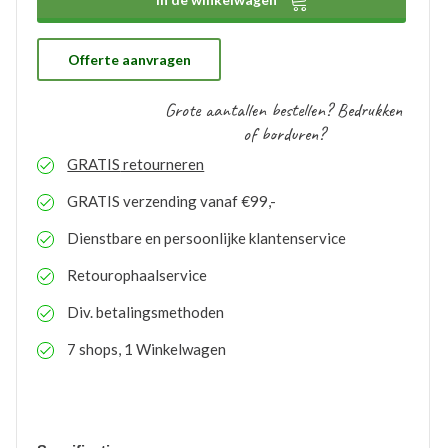
proces te doorlopen. De bestelde logo’s kunnen door
ons gratis op voorraad gehouden worden. Bij eventuele
nabestellingen is uw voorraad bekend en kunt u de
logo’s toepassen op elk gewenste artikel.
Offerte aanvragen
Grote aantallen bestellen? Bedrukken
of borduren?
GRATIS
retourneren
GRATIS
verzending vanaf €99,-
Dienstbare en persoonlijke klantenservice
Retourophaalservice
Div. betalingsmethoden
7 shops, 1 Winkelwagen