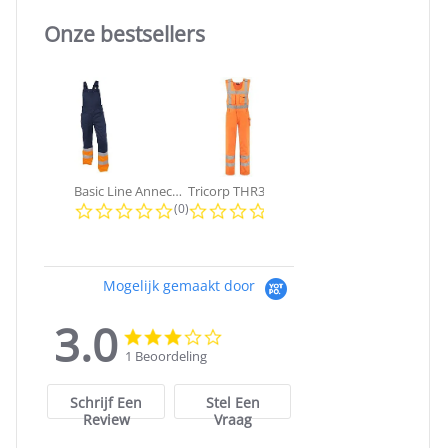
Onze bestsellers
Slideshow
Basic Line Annecy | Tuinbroek
Tricorp THR3001 High Visibility...
Dassy - Versailles | Tuinbroek
0.0 star rating
0.0 star rating
4.0 sta
(0)
(0)
(1)
Mogelijk gemaakt door
3.0
3.0
3.0
star
star
1 Beoordeling
rating
rating
Schrijf Een
Stel Een
Review
Vraag