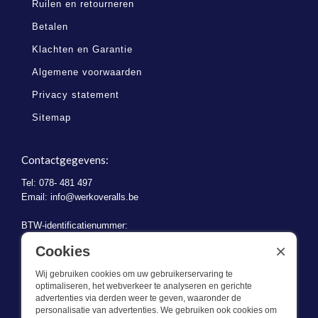
Ruilen en retourneren
Betalen
Klachten en Garantie
Algemene voorwaarden
Privacy statement
Sitemap
Contactgegevens:
Tel: 078- 481 497
Email:
info@werkoveralls.be
BTW-identificatienummer:
BE 0721.730.280
×
Cookies
Wij gebruiken cookies om uw gebruikerservaring te
optimaliseren, het webverkeer te analyseren en gerichte
advertenties via derden weer te geven, waaronder de
personalisatie van advertenties. We gebruiken ook cookies om