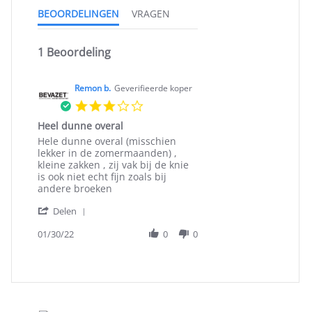
BEOORDELINGEN
VRAGEN
1 Beoordeling
Remon b.
Geverifieerde koper
3.0
star
Heel dunne overal
rating
Review
review
Hele dunne overal (misschien
by
stating
lekker in de zomermaanden) ,
Remon
Heel
kleine zakken , zij vak bij de knie
b.
dunne
is ook niet echt fijn zoals bij
on
overal
andere broeken
30
'
Jan
Delen
Share
2022
Review
01/30/22
0
0
by
Remon
b.
on
30
Jan