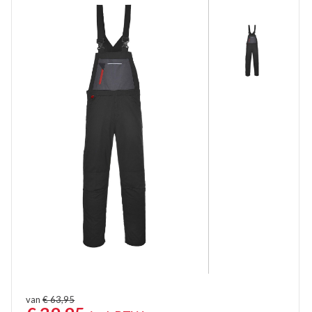
Overalls Gevoerd
Kinderoveralls
Tuinbroeken
Tuinbroeken Vlamvertragend Antist.
Kindertuinbroeken
Bodybroeken
Kniebeschermers
Regenoveralls
van
€
63,95