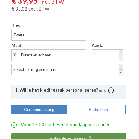
€
39,95
incl. BTW
€
33,02
excl. BTW
Kleur
Zwart
Maat
Aantal:
+
XL - Direct leverbaar
-
+
Selecteer nog een maat
-
1. Wil je het kledingstuk personaliseren?
info
Uitleg
Bij Bevazet kunt u uw bedrijfskleding ook laten
Geen bedrukking
Bedrukken
bedrukken. Middels onderstaande stappen kunt u
eenvoudig aangeven wat uw wensen hierbij zijn. De
Voor 17:00 uur besteld, vandaag verzonden
aangemaakte bedrukkingsprofielen worden
automatisch opgeslagen binnen uw account. Hierdoor
hoeft u bij eventuele nabestellingen niet nogmaals het

In de winkelwagen