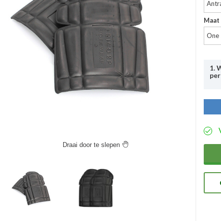
Antr
Maat
One 
1. 
per
Uit
Bij
bed
een
aan
aut
Draai door te slepen

hoe
pro
ons
eve
kun