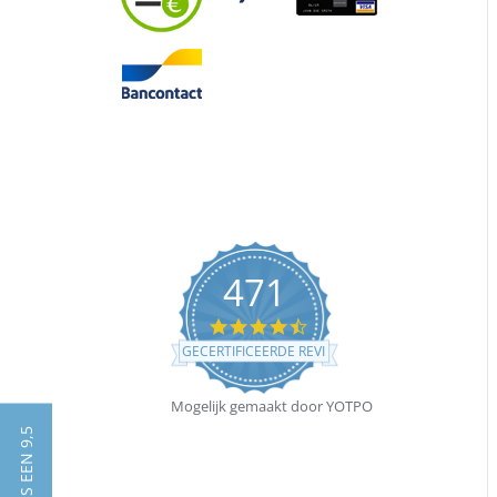
471
4.4
star
GECERTIFICEERDE REVIEWS
rating
Mogelijk gemaakt door YOTPO