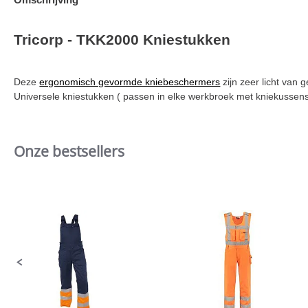
Tricorp - TKK2000 Kniestukken
Deze
ergonomisch gevormde kniebeschermers
zijn zeer licht van 
Universele kniestukken ( passen in elke werkbroek met kniekussen
Onze bestsellers
Slideshow
Slide
controls