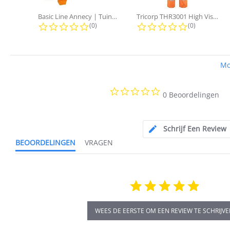
Basic Line Annecy | Tuinbroek
Tricorp THR3001 High Visibility...
0.0 star rating
0.0 star rati
(0)
(0)
Mo
0.0
0 Beoordelingen
star
rating
Schrijf Een Review
BEOORDELINGEN
VRAGEN
WEES DE EERSTE OM EEN REVIEW TE SCHRIJV