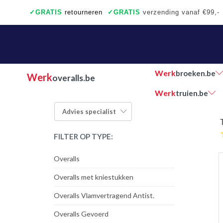
✓
GRATIS
retourneren
✓
GRATIS
verzending vanaf €99,-
✓
Ook een échte winkel
✓
Achteraf betalen
Werk
broeken.be
Werk
overalls.be
Werk
truien.be
Advies
specialist
FILTER OP TYPE:
Overalls
Overalls met kniestukken
Overalls Vlamvertragend Antist.
Overalls Gevoerd