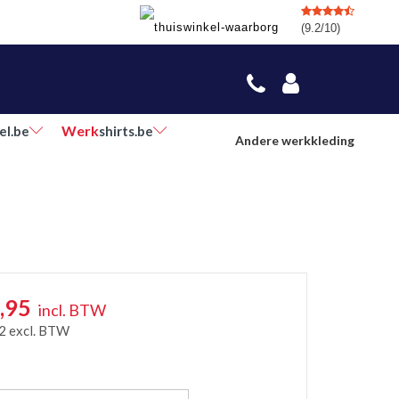
(9.2/10)
Werk
el.be
shirts.be
Andere werkkleding
,95
incl. BTW
2
excl. BTW
r