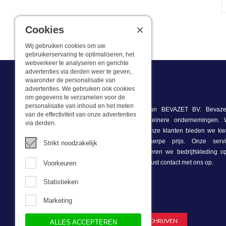
×
Cookies
Wij gebruiken cookies om uw
gebruikerservaring te optimaliseren, het
webverkeer te analyseren en gerichte
advertenties via derden weer te geven,
waaronder de personalisatie van
advertenties. We gebruiken ook cookies
Wat we doen
om gegevens te verzamelen voor de
personalisatie van inhoud en het meten
Deze webshop is onderdeel van BEVAZET BV. Bevazet
van de effectiviteit van onze advertenties
bedrijfskleding aan grote en kleinere ondernemingen
via derden.
winkel/showroom in Brandwijk. Onze klanten bieden we kwa
bedrijfskleding tegen een scherpe prijs. Onze ser
Strikt noodzakelijk
voorraadhoudend, daarnaast leveren we bedrijfskleding 
onze eigen ontwerpster. Neem gerust contact met ons op.
Voorkeuren
Statistieken
Nieuwsbrief
Marketing
ALLES ACCEPTEREN