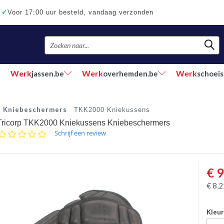
✓
Voor 17:00 uur besteld, vandaag verzonden
Werk
Werk
Werk
jassen.be
overhemden.be
schoeis
Kniebeschermers
TKK2000 Kniekussens
Tricorp TKK2000 Kniekussens Kniebeschermers
0.0
Schrijf een review
star
rating
€
9
€
8,2
Kleu